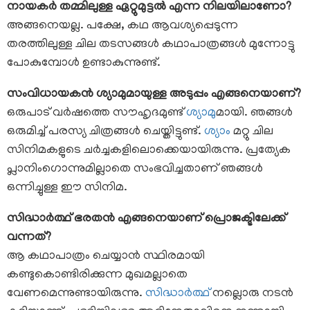
നായകർ തമ്മിലുള്ള ഏറ്റുമുട്ടൽ എന്ന നിലയിലാണോ?
അങ്ങനെയല്ല. പക്ഷേ, കഥ ആവശ്യപ്പെടുന്ന
തരത്തിലുള്ള ചില തടസങ്ങൾ കഥാപാത്രങ്ങൾ മുന്നോട്ടു
പോകുമ്പോൾ ഉണ്ടാകുന്നുണ്ട്.
സംവിധായകൻ ശ്യാമുമായുള്ള അടുപ്പം എങ്ങനെയാണ്?
ഒരുപാട് വർഷത്തെ സൗഹൃദമുണ്ട്
ശ്യാമു
മായി. ഞങ്ങൾ
ഒരുമിച്ച് പരസ്യ ചിത്രങ്ങൾ ചെയ്തിട്ടുണ്ട്.
ശ്യാം
മറ്റു ചില
സിനിമകളുടെ ചർച്ചകളിലൊക്കെയായിരുന്നു. പ്രത്യേക
പ്ലാനിംഗൊന്നുമില്ലാതെ സംഭവിച്ചതാണ് ഞങ്ങൾ
ഒന്നിച്ചുള്ള ഈ സിനിമ.
സിദ്ധാർത്ഥ് ഭരതൻ എങ്ങനെയാണ് പ്രൊജക്ടിലേക്ക്
വന്നത്?
ആ കഥാപാത്രം ചെയ്യാൻ സ്ഥിരമായി
കണ്ടുകൊണ്ടിരിക്കുന്ന മുഖമല്ലാതെ
വേണമെന്നുണ്ടായിരുന്നു.
സിദ്ധാർത്ഥ്
നല്ലൊരു നടൻ