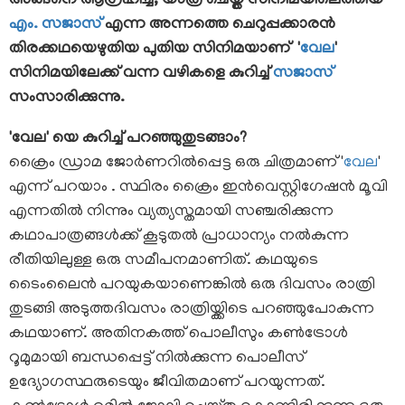
അങ്ങനെ ആഗ്രഹിച്ച്, യാത്ര ചെയ്ത് സിനിമയിലെത്തിയ
എം. സജാസ്
എന്ന അന്നത്തെ ചെറുപ്പക്കാരൻ
തിരക്കഥയെഴുതിയ പുതിയ സിനിമയാണ് '
വേല
'
സിനിമയിലേക്ക് വന്ന വഴികളെ കുറിച്ച്
സജാസ്
സംസാരിക്കുന്നു.
'വേല' യെ കുറിച്ച് പറഞ്ഞുതുടങ്ങാം?
ക്രൈം ഡ്രാമ ജോർണറിൽപ്പെട്ട ഒരു ചിത്രമാണ് '
വേല
'
എന്ന് പറയാം . സ്ഥിരം ക്രൈം ഇൻവെസ്റ്റിഗേഷൻ മൂവി
എന്നതിൽ നിന്നും വ്യത്യസ്തമായി സഞ്ചരിക്കുന്ന
കഥാപാത്രങ്ങൾക്ക് കൂടുതൽ പ്രാധാന്യം നൽകുന്ന
രീതിയിലുള്ള ഒരു സമീപനമാണിത്. കഥയുടെ
ടൈംലൈൻ പറയുകയാണെങ്കിൽ ഒരു ദിവസം രാത്രി
തുടങ്ങി അടുത്തദിവസം രാത്രിയ്ക്കിടെ പറഞ്ഞുപോകുന്ന
കഥയാണ്. അതിനകത്ത് പൊലീസും കൺട്രോൾ
റൂമുമായി ബന്ധപ്പെട്ട് നിൽക്കുന്ന പൊലീസ്
ഉദ്യോഗസ്ഥരുടെയും ജീവിതമാണ് പറയുന്നത്.