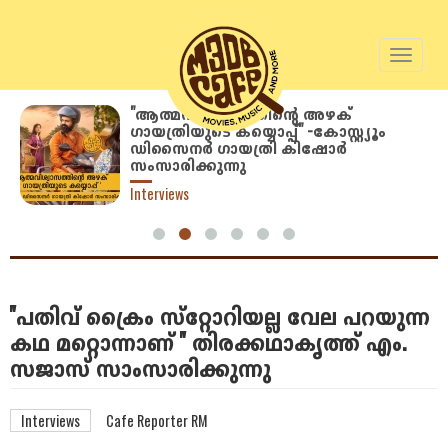
Toggl
naviga
Skip
"ആത്മവിശ്വാസത്തിന്റെ അഴക്
ഗായത്രിയുടെ കയ്യൊപ്പ്‌" -കോസ്റ്റ്യൂം
to
ഡിസൈനർ ഗായത്രി കിഷോർ
main
സംസാരിക്കുന്നു
content
Interviews
''പതിവ് ക്രൈം സ്‌റ്റോറിയല്ല വേല പറയുന്ന
കഥ മറ്റൊന്നാണ് '' തിരക്കഥാകൃത്ത് എം.
സജാസ് സാംസാരിക്കുന്നു
Interviews
Cafe Reporter RM