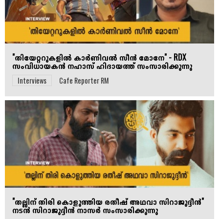
"തിയേറ്ററുകളിൽ കാർണിവൽ സീൻ മോനേ" - RDX
സംവിധായകൻ നഹാസ് ഹിദായത്ത് സംസാരിക്കുന്നു
Interviews
Cafe Reporter RM
"തല്ലിന് തിരി കൊളുത്തിയ രതീഷ് അഥവാ സിറാജുദ്ദീൻ"
നടൻ സിറാജുദ്ദീൻ നാസർ സംസാരിക്കുന്നു