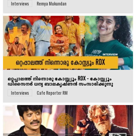
Interviews
Remya Mukundan
ഒറ്റപ്പാലത്ത് നിന്നൊരു കോസ്റ്റ്യൂം RDX - കോസ്റ്റ്യൂം
ഡിസൈനർ ധന്യ ബാലകൃഷ്ണൻ സംസാരിക്കുന്നു
Interviews
Cafe Reporter RM